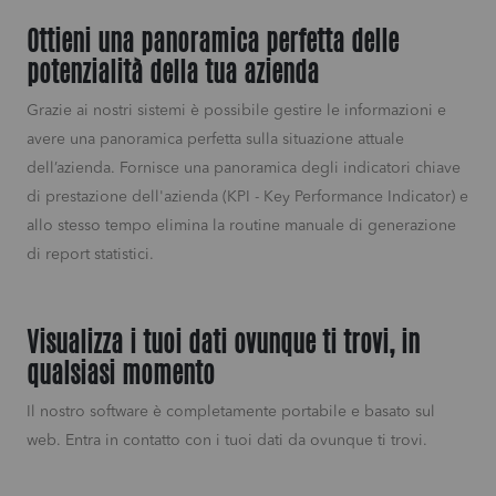
Ottieni una panoramica perfetta delle
potenzialità della tua azienda
Grazie ai nostri sistemi è possibile gestire le informazioni e
avere una panoramica perfetta sulla situazione attuale
dell’azienda. Fornisce una panoramica degli indicatori chiave
di prestazione dell'azienda (KPI - Key Performance Indicator) e
allo stesso tempo elimina la routine manuale di generazione
di report statistici.
Visualizza i tuoi dati ovunque ti trovi, in
qualsiasi momento
Il nostro software è completamente portabile e basato sul
web. Entra in contatto con i tuoi dati da ovunque ti trovi.