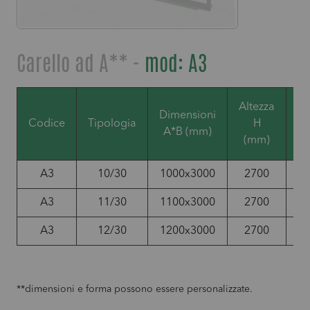
Carello ad A** -
mod: A3
Altezza
Dimensioni
Po
Codice
Tipologia
H
A*B (mm)
(mm)
A3
10/30
1000x3000
2700
3
A3
11/30
1100x3000
2700
3
A3
12/30
1200x3000
2700
3
**dimensioni e forma possono essere personalizzate.