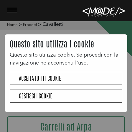
>
> Cavalletti
Home
Prodotti
Cavalletti
Questo sito utilizza i cookie
Questo sito utilizza cookie. Se procedi con la
navigazione ne acconsenti l'uso.
Carrelli ad A
ACCETTA TUTTI I COOKIE
GESTISCI I COOKIE
Carrelli ad L
Carrelli ad Arpa