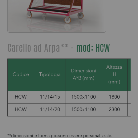
Carello ad Arpa** -
mod: HCW
Altezza
Dimensioni
Po
Codice
Tipologia
H
A*B (mm)
(mm)
HCW
11/14/15
1500x1100
1800
2
HCW
11/14/20
1500x1100
2300
2
**dimensioni e forma possono essere personalizzate.