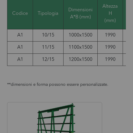
Altezza
Dimensioni
Po
Codice
Tipologia
H
A*B (mm)
(mm)
A1
10/15
1000x1500
1990
1
A1
11/15
1100x1500
1990
1
A1
12/15
1200x1500
1990
1
**dimensioni e forma possono essere personalizzate.