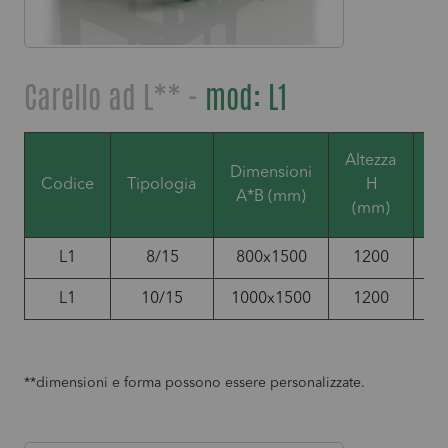
Carello ad L** -
mod: L1
Altezza
Dimensioni
Po
Codice
Tipologia
H
A*B (mm)
(mm)
L1
8/15
800x1500
1200
1
L1
10/15
1000x1500
1200
1
**dimensioni e forma possono essere personalizzate.