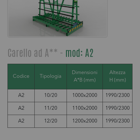
Carello ad A** -
mod: A2
Dimensioni
Altezza
P
Codice
Tipologia
A*B (mm)
H (mm)
A2
10/20
1000x2000
1990/2300
A2
11/20
1100x2000
1990/2300
A2
12/20
1200x2000
1990/2300